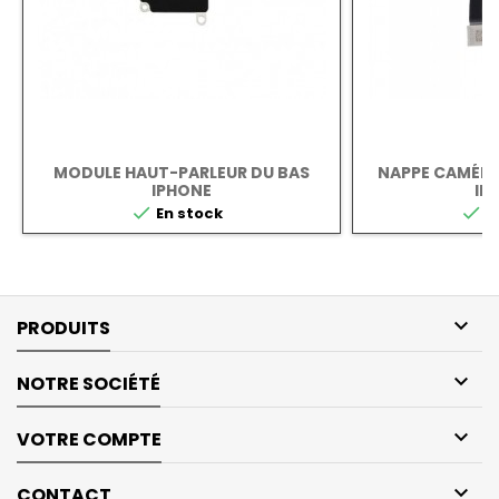
MODULE HAUT-PARLEUR DU BAS
NAPPE CAMÉRA
IPHONE
IP


En stock
E

PRODUITS

NOTRE SOCIÉTÉ

VOTRE COMPTE

CONTACT