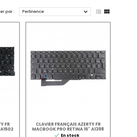



ier par :
Pertinence
Y FR
CLAVIER FRANÇAIS AZERTY FR
 A1502
MACBOOK PRO RETINA 15" A1398
2012-2015

En stock