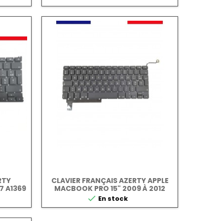
RTY
CLAVIER FRANÇAIS AZERTY APPLE
7 A1369
MACBOOK PRO 15" 2009 À 2012
A1286

En stock