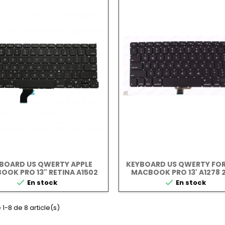
BOARD US QWERTY APPLE
KEYBOARD US QWERTY FOR
OOK PRO 13" RETINA A1502
MACBOOK PRO 13' A1278 
2013-2015
2013


En stock
En stock
 1-8 de 8 article(s)