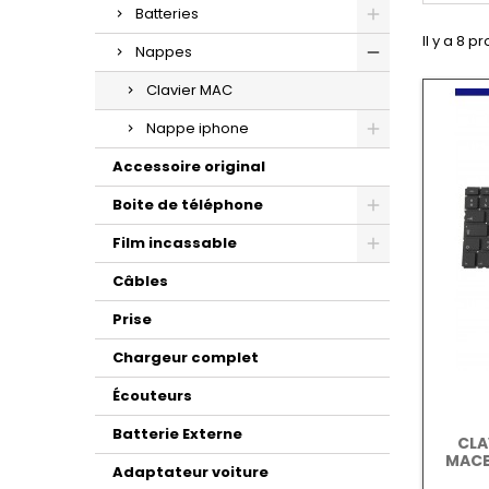
Batteries
Il y a 8 pr
Nappes
Clavier MAC
Nappe iphone
Accessoire original
Boite de téléphone
Film incassable
Câbles
Prise
Chargeur complet
Écouteurs
Batterie Externe
CLA
MACB
Adaptateur voiture