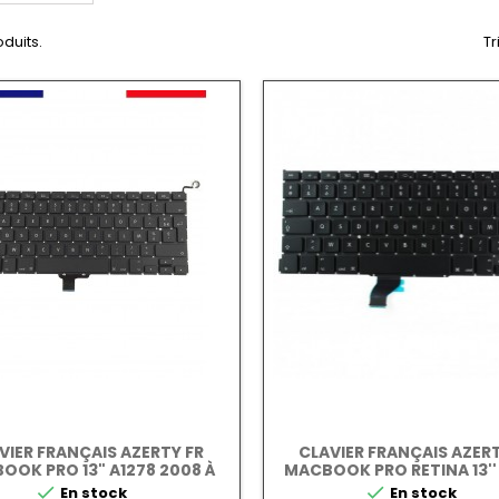
oduits.
Tr
VIER FRANÇAIS AZERTY FR
CLAVIER FRANÇAIS AZERT
OOK PRO 13" A1278 2008 À
MACBOOK PRO RETINA 13''
2012
2013-2015


En stock
En stock