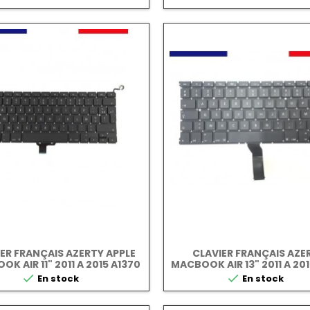
ER FRANÇAIS AZERTY APPLE
CLAVIER FRANÇAIS AZE
K AIR 11" 2011 A 2015 A1370
MACBOOK AIR 13" 2011 A 201
A1465
A1466


En stock
En stock