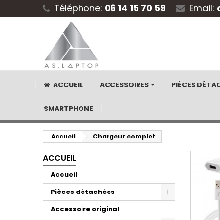
Téléphone:
06 14 15 70 59
Email:
ACCUEIL
ACCESSOIRES
PIÈCES DÉTA
SMARTPHONE
Accueil
Chargeur complet
ACCUEIL
Accueil
Pièces détachées
Accessoire original