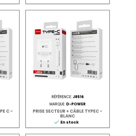
RÉFÉRENCE:
J8516
MARQUE:
D-POWER
PE C -
PRISE SECTEUR + CÂBLE TYPEC -
BLANC

En stock