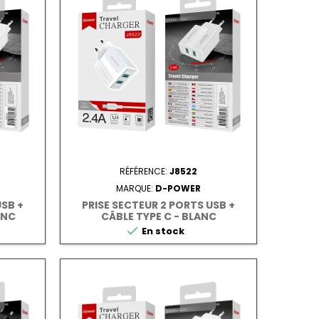
RÉFÉRENCE:
J8522
MARQUE:
D-POWER
USB +
PRISE SECTEUR 2 PORTS USB +
ANC
CÂBLE TYPE C - BLANC

En stock