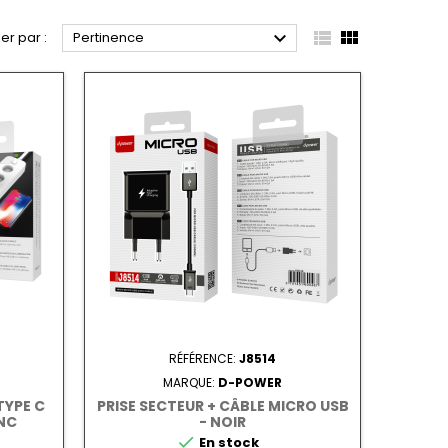



ier par :
Pertinence
RÉFÉRENCE:
J8514
MARQUE:
D-POWER
TYPE C
PRISE SECTEUR + CÂBLE MICRO USB
ANC
- NOIR

En stock