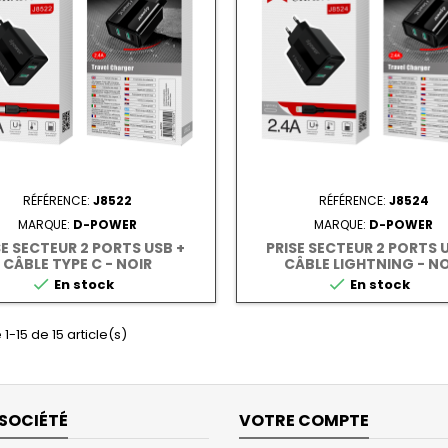
RÉFÉRENCE:
J8522
RÉFÉRENCE:
J8524
MARQUE:
D-POWER
MARQUE:
D-POWER
SE SECTEUR 2 PORTS USB +
PRISE SECTEUR 2 PORTS 
CÂBLE TYPE C - NOIR
CÂBLE LIGHTNING - NO


En stock
En stock
1-15 de 15 article(s)
SOCIÉTÉ
VOTRE COMPTE