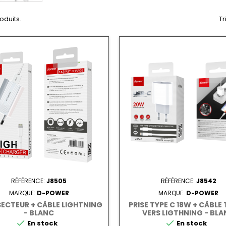
roduits.
Tr
RÉFÉRENCE:
J8505
RÉFÉRENCE:
J8542
MARQUE:
D-POWER
MARQUE:
D-POWER
 SECTEUR + CÂBLE LIGHTNING
PRISE TYPE C 18W + CÂBLE 
- BLANC
VERS LIGTHNING - BL


En stock
En stock