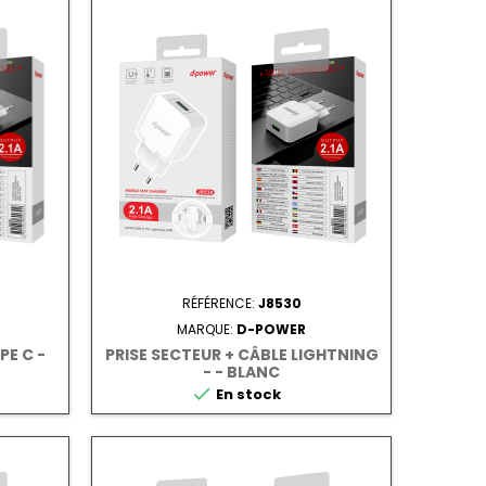
RÉFÉRENCE:
J8530
MARQUE:
D-POWER
PE C -
PRISE SECTEUR + CÂBLE LIGHTNING
- - BLANC

En stock