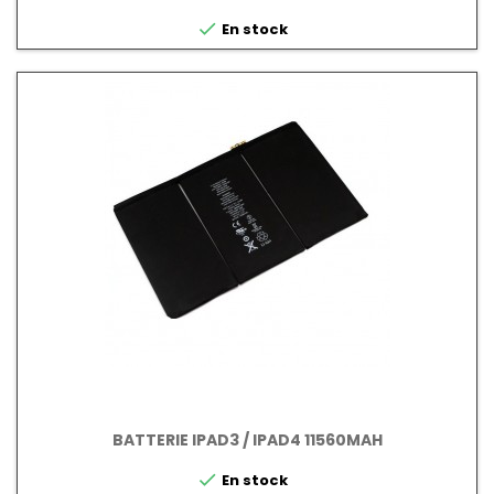

En stock
BATTERIE IPAD3 / IPAD4 11560MAH

En stock