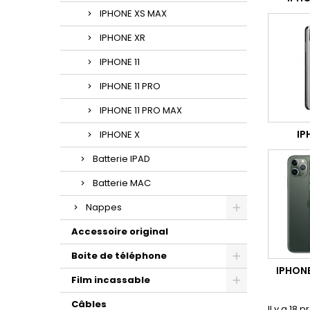
IPHONE XS MAX
IPHONE XR
IPHONE 11
IPHONE 11 PRO
IPHONE 11 PRO MAX
IP
IPHONE X
Batterie IPAD
Batterie MAC
Nappes
Accessoire original
Boite de téléphone
IPHONE
Film incassable
Câbles
Il y a 18 p