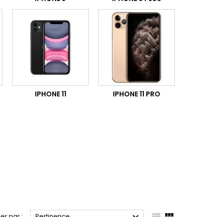
IPHONE 11
IPHONE 11 PRO


ier par :
Pertinence