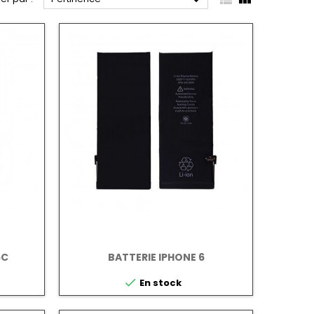

5C
BATTERIE IPHONE 6

En stock