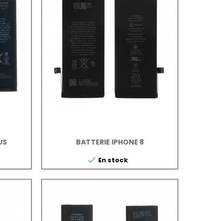
US
BATTERIE IPHONE 8

En stock