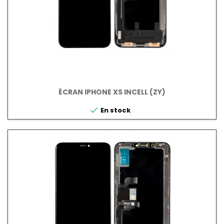
ÉCRAN IPHONE XS INCELL (ZY)

En stock