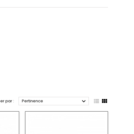



ier par :
Pertinence