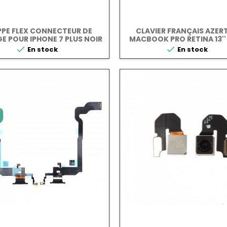
PE FLEX CONNECTEUR DE
CLAVIER FRANÇAIS AZERT
E POUR IPHONE 7 PLUS NOIR
MACBOOK PRO RETINA 13''
2013-2015


En stock
En stock