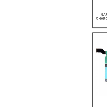
NAP
CHARG