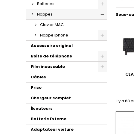
Batteries
Nappes
Sous-ca
Clavier MAC
Nappe iphone
Accessoire original
Boite de téléphone
Film incassable
CLA
Câbles
Prise
Chargeur complet
Il y a 68 
Écouteurs
Batterie Externe
Adaptateur voiture