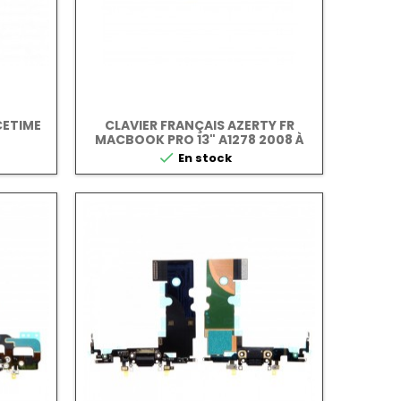
CETIME
CLAVIER FRANÇAIS AZERTY FR
MACBOOK PRO 13" A1278 2008 À
2012

En stock