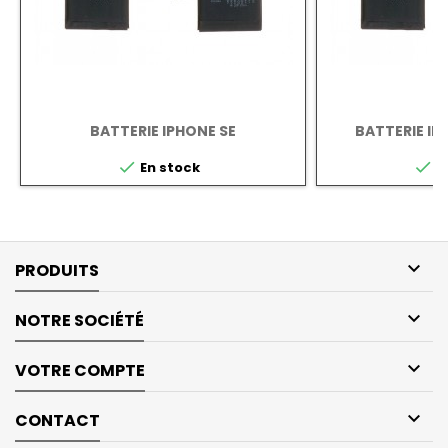
BATTERIE IPHONE SE
BATTERIE IP


En stock
E

PRODUITS

NOTRE SOCIÉTÉ

VOTRE COMPTE

CONTACT