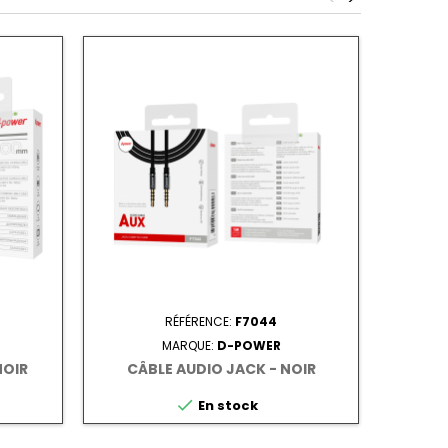
RÉFÉRENCE:
F7044
MARQUE:
D-POWER
NOIR
CÂBLE AUDIO JACK - NOIR
CÂ

En stock