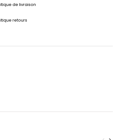
itique de livraison
itique retours
<
>